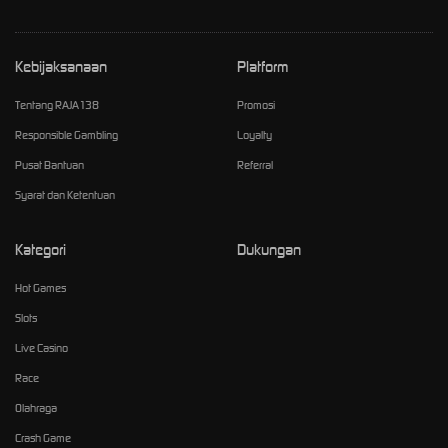
Kebijaksanaan
Platform
Tentang RAJA138
Promosi
Responsible Gambling
Loyalty
Pusat Bantuan
Referral
Syarat dan Ketentuan
Kategori
Dukungan
Hot Games
Slots
Live Casino
Race
Olahraga
Crash Game