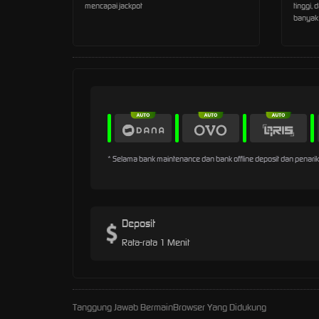
mencapai jackpot
tinggi,
banyak 
* Selama bank maintenance dan bank offline deposit dan penarik
Deposit
Rata-rata 1 Menit
Tanggung Jawab Bermain
Browser Yang Didukung