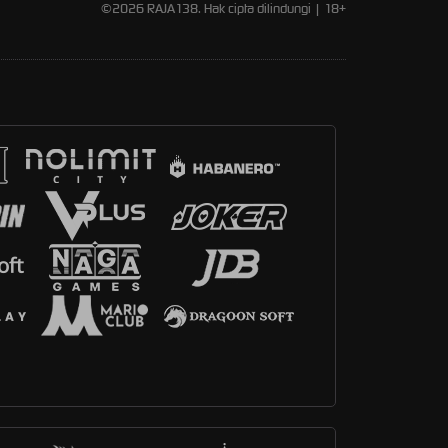
©2026 RAJA138. Hak cipta dilindungi | 18+