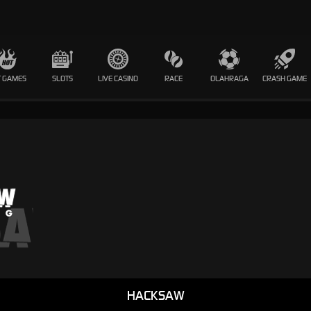
T GAMES
SLOTS
LIVE CASINO
RACE
OLAHRAGA
CRASH GAME
HACKSAW