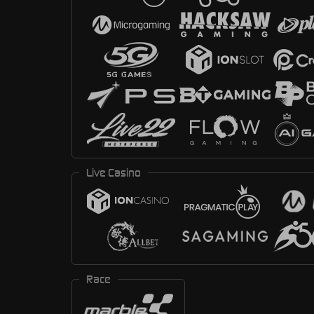
Live Casino
Race