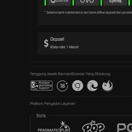
* Selama bank maintenance dan bank offline deposit dan penarik
Deposit
Rata-rata 1 Menit
Tanggung Jawab Bermain
Browser Yang Didukung
Platform Penyedia Layanan
Slots