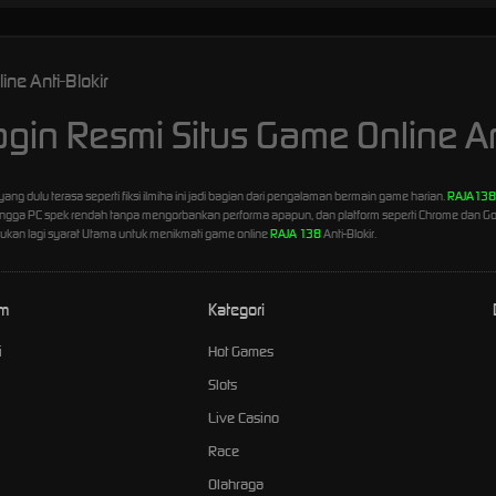
ne Anti-Blokir
gin Resmi Situs Game Online Ant
ng dulu terasa seperti fiksi ilmiha ini jadi bagian dari pengalaman bermain game harian.
RAJA138
t, hingga PC spek rendah tanpa mengorbankan performa apapun, dan platform seperti Chrome dan Go
bukan lagi syarat Utama untuk menikmati game online
RAJA 138
Anti-Blokir.
rm
Kategori
i
Hot Games
Slots
Live Casino
Race
Olahraga