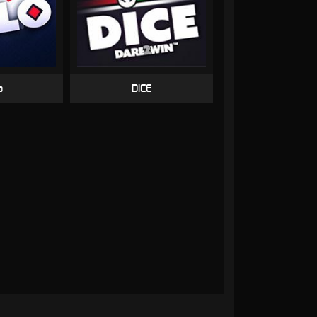
o
DICE