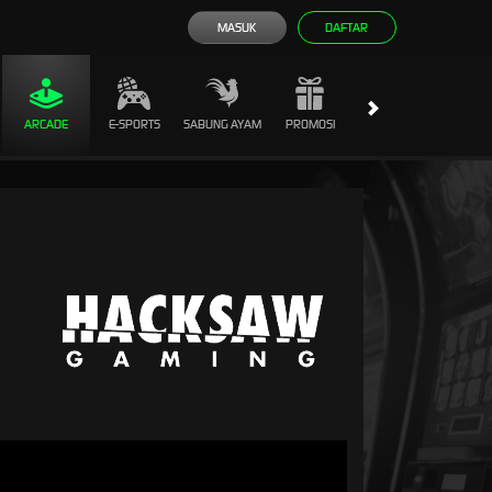
MASUK
DAFTAR
ARCADE
E-SPORTS
SABUNG AYAM
PROMOSI