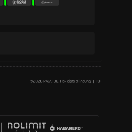
©2026 RAJA138. Hak cipta dilindungi | 18+