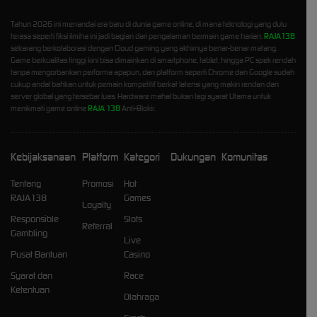
Tahun 2026 ini menandai era baru di dunia game online, di mana teknologi yang dulu
terasa seperti fiksi ilmiha ini jadi bagian dari pengalaman bermain game harian.
RAJA138
sekarang berkolaborasi dengan Cloud gaming yang akhirnya benar-benar matang.
Game berkualitas tinggi kini bisa dimainkan di smartphone, tablet, hingga PC spek rendah
tanpa mengorbankan performa apapun, dan platform seperti Chrome dan Google sudah
cukup andal bahkan untuk pemain kompetitif berkat latensi yang makin rendan dan
server global yang tersebar luas. Hardware mahal bukan lagi syarat Utama untuk
menikmati game online
RAJA 138
Anti-Blokir.
Kebijaksanaan
Platform
Kategori
Dukungan
Komunitas
Tentang
Promosi
Hot
RAJA138
Games
Loyalty
Responsible
Slots
Referral
Gambling
Live
Pusat Bantuan
Casino
Syarat dan
Race
Ketentuan
Olahraga