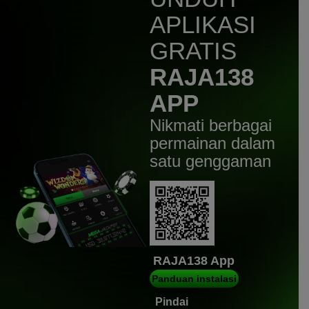
CULT
APLIKASI
siswadi****5
IDR
622,100.00
GRATIS
CULT
RAJA138
siswadi****5
IDR
616,200.00
APP
CULT
Nikmati berbagai
vi****9
IDR
592,300.00
permainan dalam
Gates of Olympus 1000
satu genggaman
siswadi****5
IDR
534,600.00
CULT
vi****9
IDR
527,500.00
Gates of Olympus 1000
RAJA138 App
vi****9
Panduan instalasi
IDR
516,800.00
Gates of Olympus 1000
Pindai