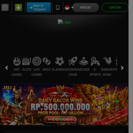
Main di
MASUK
DAFTAR
Telegram
HOT
SLOTS
LIVE
RACE
OLAHRAGA
CRASH
ARCADE
E-
SABUNG
PROMOSI
GAMES
CASINO
GAME
SPORTS
AYAM