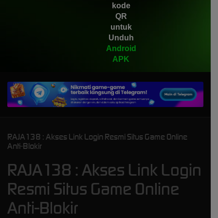
kode
QR
untuk
Unduh
Android
APK
RAJA138 : Akses Link Login Resmi Situs Game Online
Anti-Blokir
RAJA138 : Akses Link Login
Resmi Situs Game Online
Anti-Blokir