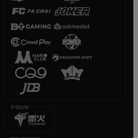
E-Sports