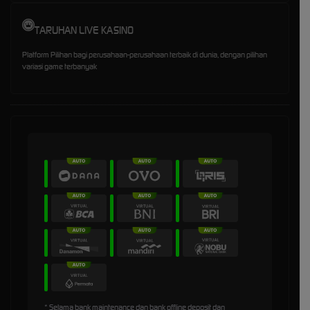
TARUHAN LIVE KASINO
Platform Pilihan bagi perusahaan-perusahaan terbaik di dunia, dengan pilihan
variasi game terbanyak
* Selama bank maintenance dan bank offline deposit dan