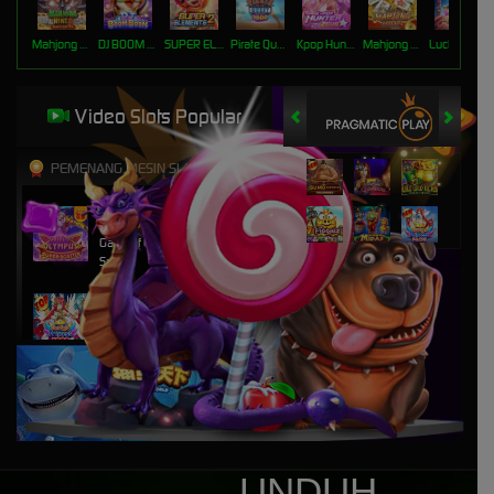
Mahjong Wins 3 – Black Scatter
DJ BOOM BOOM
SUPER ELEMENTS 2
Pirate Quest 1000
Kpop Hunter Zeus
Mahjong Legend
Lucky Neko
Video Slots Popular
PEMENANG MESIN SLOT
vi****9
IDR
1,570,700.00
Gates of Olympus Super
Scatter
devan****5
IDR
1,219,040.00
Starlight Princess™ 1000
siswadi****5
IDR
958,040.00
CULT
siswadi****5
IDR
672,750.00
UNDUH