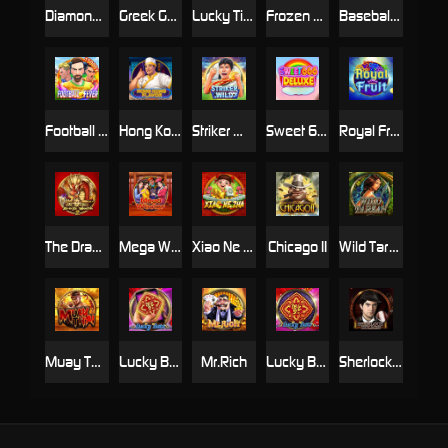
Diamond Fruit
Greek Gods
Lucky Tigers
Frozen World
Baseball Fever
Football Fever M
Hong Kong Flavor
Striker WILD
Sweet 666 Deluxe
Royal Fruit
The Dragon Brings Wealth 2
Mega Winner
Xiao Ne Zha
Chicago II
Wild Tarzan
Muay Thai
Lucky Bats M
Mr.Rich
Lucky Bats
Sherlock Holmes