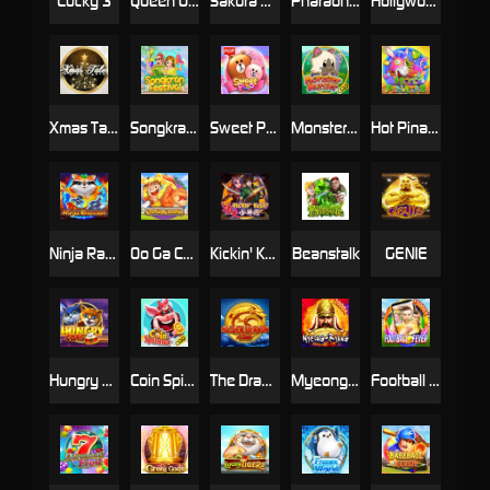
Lucky 3
Queen Of Dead
Sakura Legend
Pharaoh's Gold
Hollywood Pets
Xmas Tales
Songkran Festival
Sweet POP
Monster Hunter
Hot Pinatas
Ninja Raccoon
Oo Ga Cha Ka
Kickin' Kash
Beanstalk
GENIE
Hungry Cats
Coin Spinner
The Dragon Brings Wealth
Myeong-ryang
Football Fever