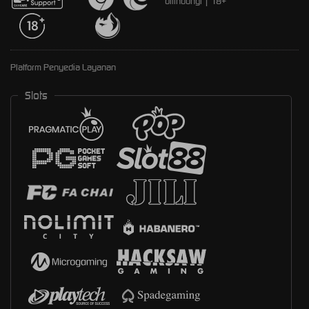
dilindungi | 18+
Platform Penyedia Layanan
Slots