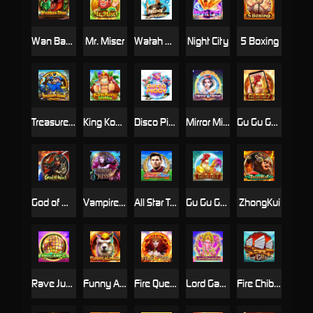
Wan Bao Dino
Mr. Miser
Watah Master
Night City
5 Boxing
Treasure Island
King Kong Shake
Disco Piggy
Mirror Mirror
Gu Gu Gu 2 M
God of War
Vampire Kiss
All Star Team
Gu Gu Gu 3
ZhongKui
Rave Jump 2
Funny Alpaca
Fire Queen
Lord Ganesha
Fire Chibi 2