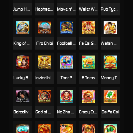
Jump Higher Mobile
Hephaestus
Move n' Jump
Water World
Pub Tycoon
King of Atlantis
Fire Chibi
Football Boots
Fa Cai Shen
Watah Master 2
Lucky Boxes
Invincible Elephant
Thor 2
6 Toros
Money Tree
Detective Dee
God of War M
Ne Zha Advent
Crazy Crazy 2
Da Fa Cai