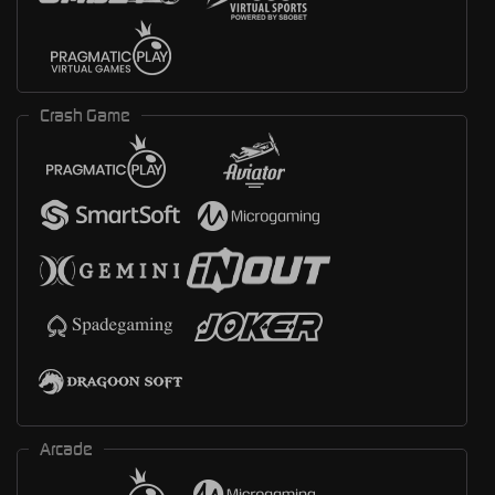
Crash Game
Arcade