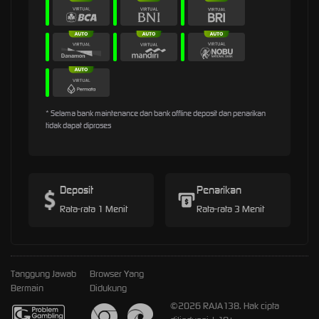
* Selama bank maintenance dan bank offline deposit dan penarikan
tidak dapat diproses
Deposit
Penarikan
Rata-rata 1 Menit
Rata-rata 3 Menit
Tanggung Jawab
Browser Yang
Bermain
Didukung
©2026 RAJA138. Hak cipta