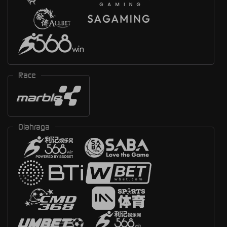
Race
Olahraga