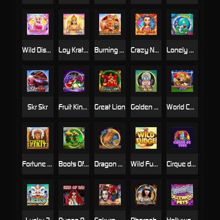
Wild Disco Night
Loy Krathong
Burning Xi-You
Crazy Nuozha
Lonely Planet
Skr Skr
Fruit King II
Great Lion
Golden Mayan
World Cup Russia 2018
Fortune Spirits
Boots Of Luck
Dragon Hunters
Wild Fudge
Cirque de fous