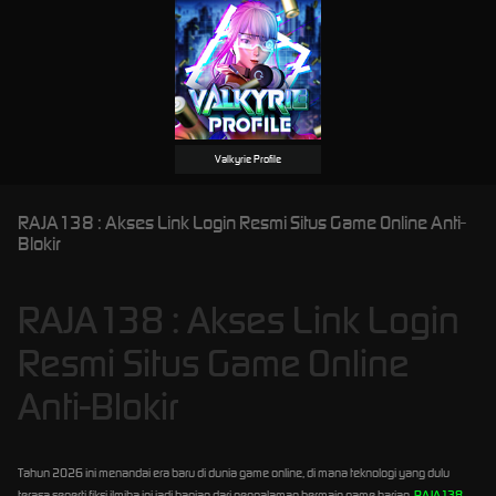
Valkyrie Profile
RAJA138 : Akses Link Login Resmi Situs Game Online Anti-
Blokir
RAJA138 : Akses Link Login
Resmi Situs Game Online
Anti-Blokir
Tahun 2026 ini menandai era baru di dunia game online, di mana teknologi yang dulu
terasa seperti fiksi ilmiha ini jadi bagian dari pengalaman bermain game harian.
RAJA138