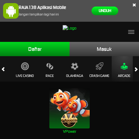
×
RAJA138 Aplikasi Mobile
UNDUH
Jangan tampilkan lagi hari ini
Daftar
Masuk
OTS
LIVE CASINO
RACE
OLAHRAGA
CRASH GAME
ARCADE
VPower