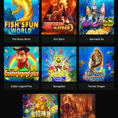
Fish Music World
Kirin Storm
Mermaids-6s
Golden Legend Plus
Spongebob
Thunder Dragon