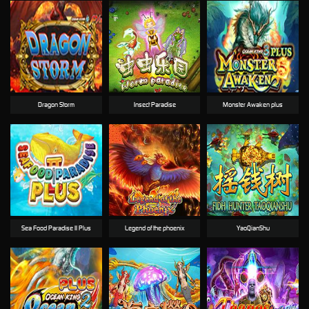
Dragon Storm
Insect Paradise
Monster Awaken plus
Sea Food Paradise II Plus
Legend of the phoenix
YaoQianShu