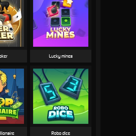
oker
Lucky mines
lionaire
Robo dice