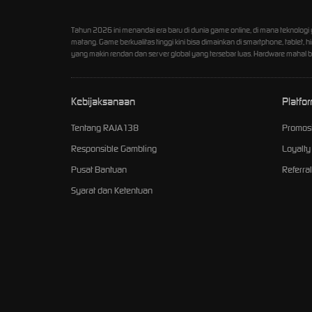
Tahun 2026 ini menandai era baru di dunia game online, di mana teknologi ya
matang. Game berkualitas tinggi kini bisa dimainkan di smartphone, table
yang makin rendan dan server global yang tersebar luas. Hardware mahal 
Kebijaksanaan
Platfo
Tentang RAJA138
Promos
Responsible Gambling
Loyalty
Pusat Bantuan
Referral
Syarat dan Ketentuan