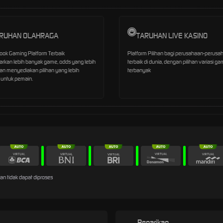
RUHAN OLAHRAGA
TARUHAN LIVE KASINO
ook Gaming Platform Terbaik
Platform Pilihan bagi perusahaan-perusa
kan lebih banyak game, odds yang lebih
terbaik di dunia, dengan pilihan variasi g
 dan menyediakan pilihan yang lebih
terbanyak
untuk pemain.
an tidak dapat diproses
Penarikan