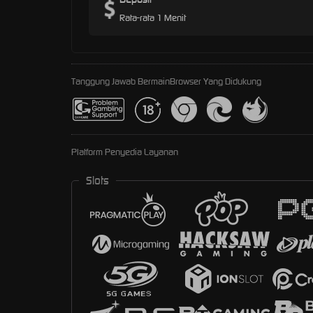
Rata-rata 1 Menit
Tanggung Jawab Bermain
Browser Yang Didukung
Platform Penyedia Layanan
Slots