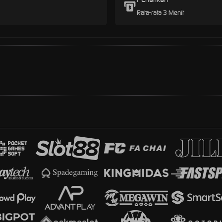
Rata-rata 3 Menit