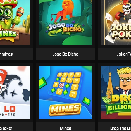
t-mines
Jogo Do Bicho
Joker P
lo Joker
Mines
Drop The Bil