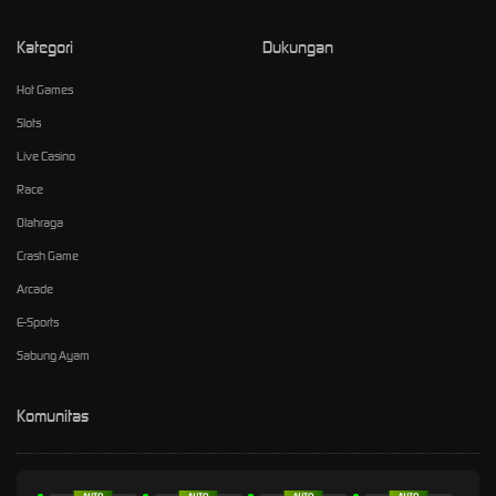
Kategori
Dukungan
Hot Games
Slots
Live Casino
Race
Olahraga
Crash Game
Arcade
E-Sports
Sabung Ayam
Komunitas