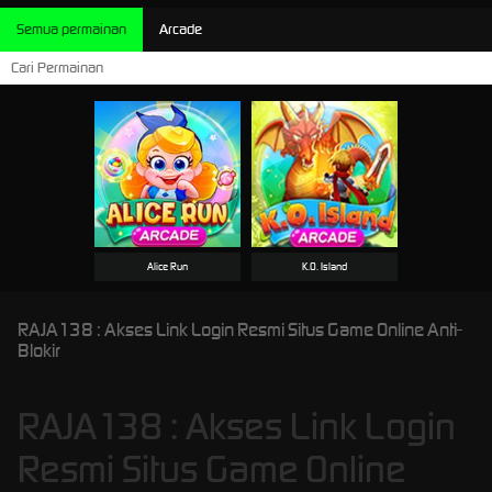
Semua permainan
Arcade
Alice Run
K.O. Island
RAJA138 : Akses Link Login Resmi Situs Game Online Anti-
Blokir
RAJA138 : Akses Link Login
Resmi Situs Game Online