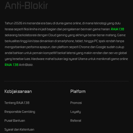
Anti-Blokir
Tahun 2026 ini menandai era baru di dunia game online, di mana teknologi yang dulu
terasa seperti fiksi ilmiha ini jadi bagian dari pengalaman bermain game harian.
RAJA138
sekarang berkolaborasi dengan Cloud gaming yang akhirnya benar-benar matang. Game
berkualitas tinggi kini bisa dimainkan di smartphone, tablet, hingga PC spek rendah tanpa
mengorbankan performa apapun, dan platform seperti Chrome dan Google sudah cukup
andal bahkan untuk pemain kompetitif berkat latensi yang makin rendan dan server global
yang tersebar luas. Hardware mahal bukan lagi syarat Utama untuk menikmati game online
RAJA 138
Anti-Blokir.
Kebijaksanaan
Platform
Tentang RAJA138
Promosi
Responsible Gambling
Loyalty
Pusat Bantuan
Referral
Syarat dan Ketentuan