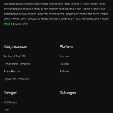
berkualitas tinggi kini bisa dimainkan di smartphone, tablet, hingga PC spek rendah tanpa
mengorbankan performa apapun, dan platform seperti Chrome dan Google sudah cukup
andal bahkan untuk pemain kompetitif berkat latensi yang makin rendan dan server global
yang tersebar luas. Hardware mahal bukan lagi syarat Utama untuk menikmati game online
RAJA 138
Anti-Blokir.
Kebijaksanaan
Platform
Tentang RAJA138
Promosi
Responsible Gambling
Loyalty
Pusat Bantuan
Referral
Syarat dan Ketentuan
Kategori
Dukungan
Hot Games
Slots