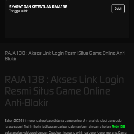
SYARAT DAN KETENTUAN RAJA138
Detail
Tanggal akhir:
-
RAJA138 : Akses Link Login Resmi Situs Game Online Anti-
Blokir
RAJA138 : Akses Link Login
Resmi Situs Game Online
Anti-Blokir
Tahun 2026 ini menandai era baru di dunia game online, di mana teknologi yang dulu
terasa seperti fiksi ilmiha ini jadi bagian dari pengalaman bermain game harian.
RAJA138
sekarang berkolaborasi dengan Cloud gaming yang akhirnya benar-benar matang. Game