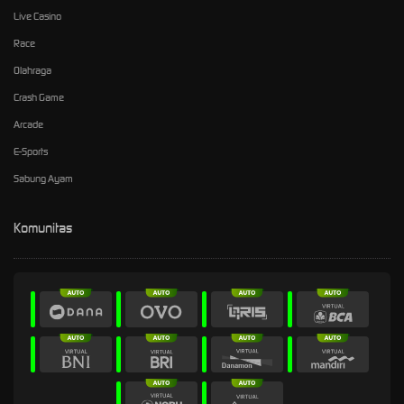
Live Casino
Race
Olahraga
Crash Game
Arcade
E-Sports
Sabung Ayam
Komunitas