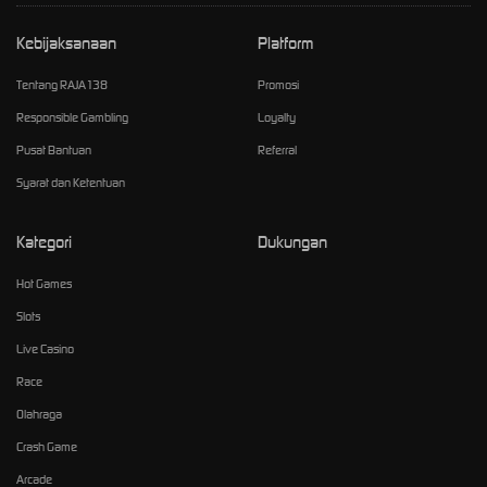
Kebijaksanaan
Platform
Tentang RAJA138
Promosi
Responsible Gambling
Loyalty
Pusat Bantuan
Referral
Syarat dan Ketentuan
Kategori
Dukungan
Hot Games
Slots
Live Casino
Race
Olahraga
Crash Game
Arcade