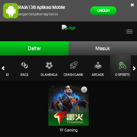
×
RAJA138 Aplikasi Mobile
UNDUH
Jangan tampilkan lagi hari ini
Daftar
Masuk
CASINO
RACE
OLAHRAGA
CRASH GAME
ARCADE
E-SPORTS
i
TF Gaming