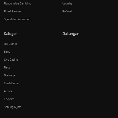
Responsible Gambling
Loyalty
Pusat Bantuan
Referral
Syarat dan Ketentuan
Kategori
Dukungan
Hot Games
Slots
Live Casino
Race
Olahraga
Crash Game
Arcade
E-Sports
Sabung Ayam