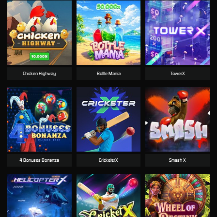
Chicken Highway
Bottle Mania
TowerX
4 Bonuses Bonanza
CricketerX
Smash X