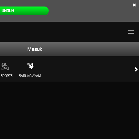
×
UNDUH
Masuk
-SPORTS
SABUNG AYAM