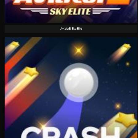
Aviator2-Sky Elite