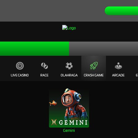
LIVE CASINO
RACE
OLAHRAGA
CRASH GAME
ARCADE
E
Gemini