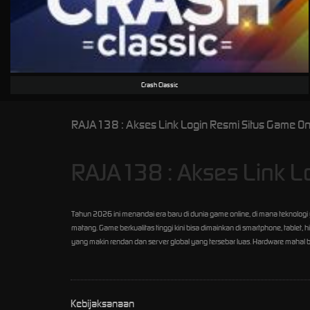
Crash Classic
RAJA138 : Akses Link Login Resmi Situs Game Onli
RAJA138 : Akses Link Lo
Tahun 2026 ini menandai era baru di dunia game online, di mana teknologi y
matang. Game berkualitas tinggi kini bisa dimainkan di smartphone, table
yang makin rendan dan server global yang tersebar luas. Hardware mahal 
Kebijaksanaan