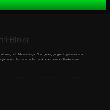
ti-Blokir
8
sekarang berkolaborasi dengan Cloud gaming yang akhirnya benar-benar
oogle sudah cukup andal bahkan untuk pemain kompetitif berkat latensi