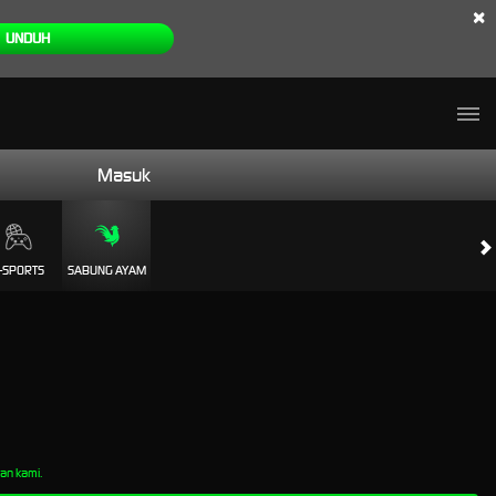
×
UNDUH
Masuk
-SPORTS
SABUNG AYAM
an kami.