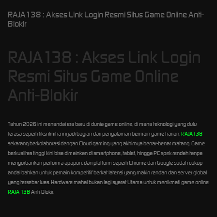
RAJA138 : Akses Link Login Resmi Situs Game Online Anti-
Blokir
RAJA138 : Akses Link Login
Resmi Situs Game Online
Anti-Blokir
Tahun 2026 ini menandai era baru di dunia game online, di mana teknologi yang dulu
terasa seperti fiksi ilmiha ini jadi bagian dari pengalaman bermain game harian.
RAJA138
sekarang berkolaborasi dengan Cloud gaming yang akhirnya benar-benar matang. Game
berkualitas tinggi kini bisa dimainkan di smartphone, tablet, hingga PC spek rendah tanpa
mengorbankan performa apapun, dan platform seperti Chrome dan Google sudah cukup
andal bahkan untuk pemain kompetitif berkat latensi yang makin rendan dan server global
yang tersebar luas. Hardware mahal bukan lagi syarat Utama untuk menikmati game online
RAJA 138
Anti-Blokir.