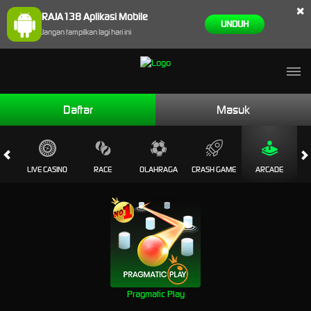
×
RAJA138 Aplikasi Mobile
UNDUH
Jangan tampilkan lagi hari ini
Daftar
Masuk
S
LIVE CASINO
RACE
OLAHRAGA
CRASH GAME
ARCADE
Pragmatic Play