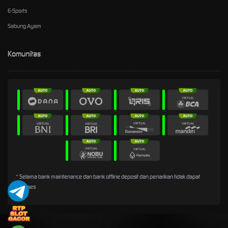
E-Sports
Sabung Ayam
Komunitas
* Selama bank maintenance dan bank offline deposit dan penarikan tidak dapat
diproses