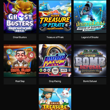
Ghost Busters
Treasure of Pirate
Lagend of Shooter
Real Slap
Drop Racing
Bomb Defusal