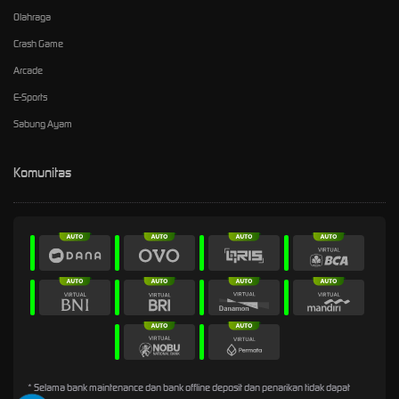
Olahraga
Crash Game
Arcade
E-Sports
Sabung Ayam
Komunitas
* Selama bank maintenance dan bank offline deposit dan penarikan tidak dapat